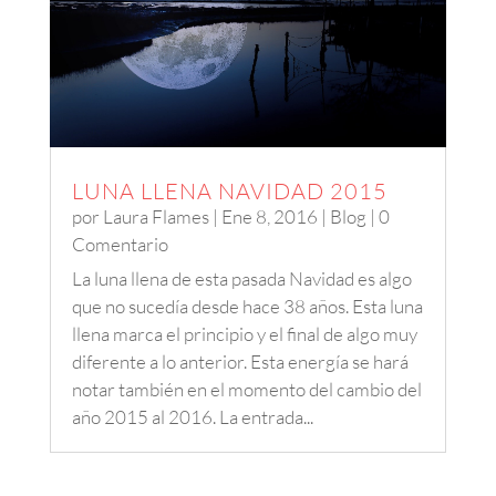
LUNA LLENA NAVIDAD 2015
por
Laura Flames
|
Ene 8, 2016
|
Blog
| 0
Comentario
La luna llena de esta pasada Navidad es algo
que no sucedía desde hace 38 años. Esta luna
llena marca el principio y el final de algo muy
diferente a lo anterior. Esta energía se hará
notar también en el momento del cambio del
año 2015 al 2016. La entrada...