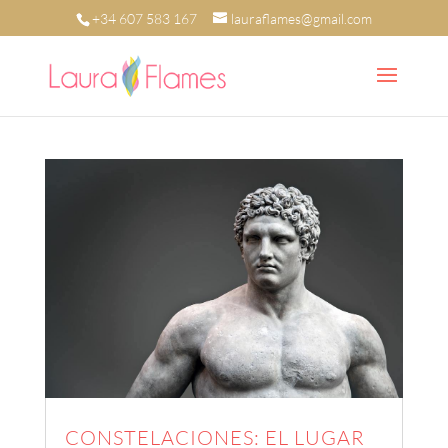
+34 607 583 167
lauraflames@gmail.com
CONSTELACIONES: EL LUGAR