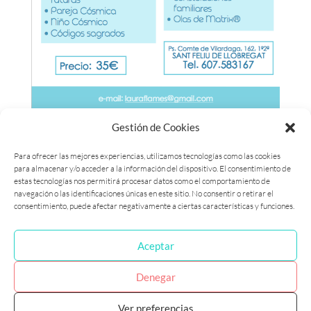
Gestión de Cookies
CONSTELACIONES DIVINAS
Sábado 16 marzo 2019
Para ofrecer las mejores experiencias, utilizamos tecnologías como las cookies
para almacenar y/o acceder a la información del dispositivo. El consentimiento de
16h – 20h
estas tecnologías nos permitirá procesar datos como el comportamiento de
SILS (GIRONA)
navegación o las identificaciones únicas en este sitio. No consentir o retirar el
consentimiento, puede afectar negativamente a ciertas características y funciones.
Aceptar
Política de cookies (UE)
Política de privacidad
Denegar
Ver preferencias