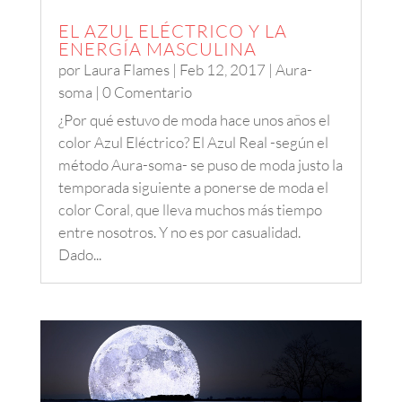
EL AZUL ELÉCTRICO Y LA
ENERGÍA MASCULINA
por
Laura Flames
|
Feb 12, 2017
|
Aura-
soma
| 0 Comentario
¿Por qué estuvo de moda hace unos años el
color Azul Eléctrico? El Azul Real -según el
método Aura-soma- se puso de moda justo la
temporada siguiente a ponerse de moda el
color Coral, que lleva muchos más tiempo
entre nosotros. Y no es por casualidad.
Dado...