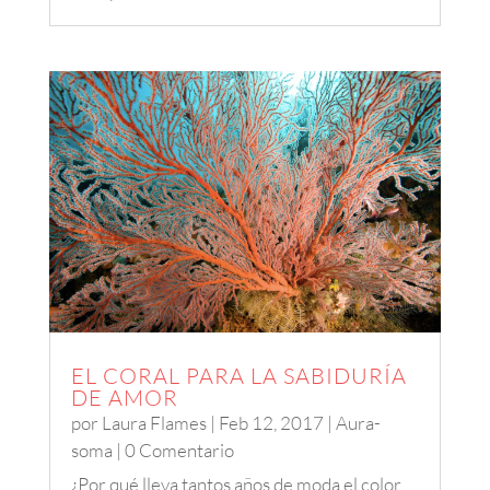
EL CORAL PARA LA SABIDURÍA
DE AMOR
por
Laura Flames
|
Feb 12, 2017
|
Aura-
soma
| 0 Comentario
¿Por qué lleva tantos años de moda el color