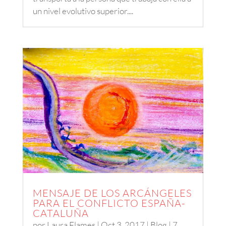
un nivel evolutivo superior....
MENSAJE DE LOS ARCÁNGELES
PARA EL CONFLICTO ESPAÑA-
CATALUÑA
por
Laura Flames
|
Oct 3, 2017
|
Blog
| 7