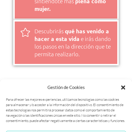
sintiendote más
plena como
mujer.

Descubrirás
qué has venido a
hacer a esta vida
e irás dando
los pasos en la dirección que te
permita realizarlo.
¿Te atreves a
Gestión de Cookies
transformar tu vida?
Para ofrecer las mejores experiencias, utilizamos tecnologías como las cookies
para almacenar y/o acceder a la información del dispositivo. El consentimiento de
estas tecnologías nos permitirá procesar datos como el comportamiento de
SÍ, ACEPTO EL RETO
navegación o las identificaciones únicas en este sitio. No consentir o retirar el
consentimiento, puede afectar negativamente a ciertas características y funciones.