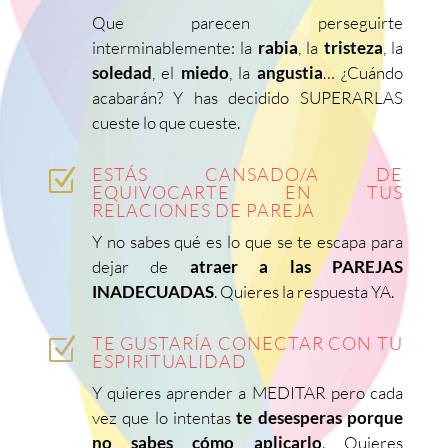
Que parecen perseguirte
interminablemente: la
rabia
, la
tristeza
, la
soledad
, el
miedo
, la
angustia
… ¿Cuándo
acabarán? Y has decidido SUPERARLAS
cueste lo que cueste.
ESTÁS CANSADO/A DE
Z
EQUIVOCARTE EN TUS
RELACIONES DE PAREJA
Y no sabes qué es lo que se te escapa para
dejar de
atraer a las PAREJAS
INADECUADAS
. Quieres la respuesta YA.
TE GUSTARÍA CONECTAR CON TU
Z
ESPIRITUALIDAD
Y quieres aprender a MEDITAR pero cada
vez que lo intentas
te desesperas porque
no sabes cómo aplicarlo
. Quieres