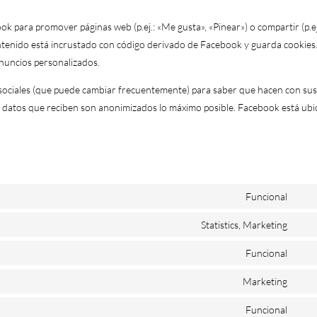
 para promover páginas web (p.ej.: «Me gusta», «Pinear») o compartir (p.ej
ntenido está incrustado con código derivado de Facebook y guarda cookies.
nuncios personalizados.
es sociales (que puede cambiar frecuentemente) para saber que hacen con su
s datos que reciben son anonimizados lo máximo posible. Facebook está ub
Funcional
Con
to
Statistics, Marketing
Con
serv
to
Funcional
poly
Con
serv
to
Marketing
goog
Con
serv
anal
to
Funcional
wor