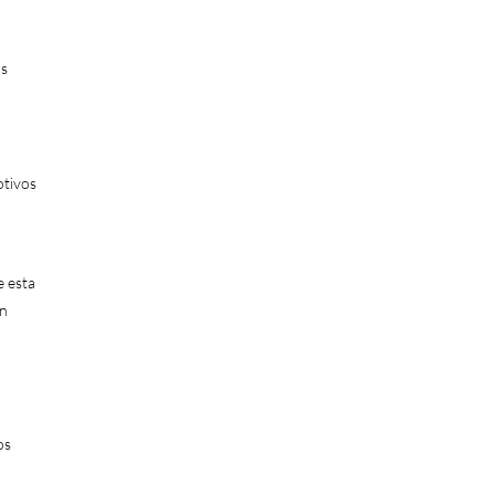
us
otivos
e esta
én
os