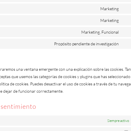
Con
serv
to
Marketing
you
Con
serv
to
Marketing
comp
Con
serv
to
Marketing, Funcional
goog
Con
serv
font
to
Propósito pendiente de investigación
goog
Con
serv
map
to
fac
serv
vari
traremos una ventana emergente con una explicación sobre las cookies. Ta
ceptas que usemos las categorías de cookies y plugins que has seleccionado 
lítica de cookies. Puedes desactivar el uso de cookies a través de tu navega
de dejar de funcionar correctamente.
nsentimiento
Siempre activo