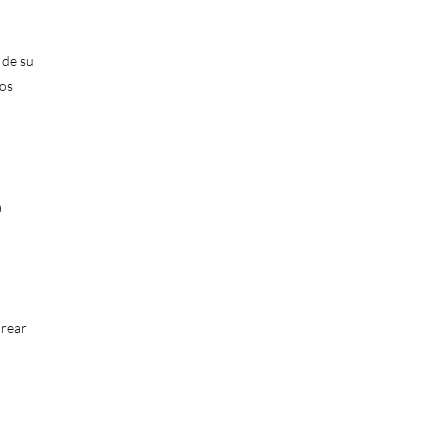
 de su
ros
a
orear