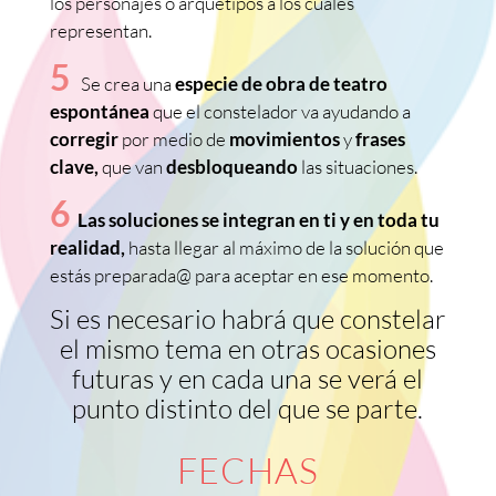
los personajes o arquetipos a los cuales
representan.
5
Se crea una
especie de obra de teatro
espontánea
que el constelador va ayudando a
corregir
por medio de
movimientos
y
frases
clave,
que van
desbloqueando
las situaciones.
6
Las soluciones se integran en ti y en toda tu
realidad,
hasta llegar al máximo de la solución que
estás preparada@ para aceptar en ese momento.
Si es necesario habrá que constelar
el mismo tema en otras ocasiones
futuras y en cada una se verá el
punto distinto del que se parte.
FECHAS