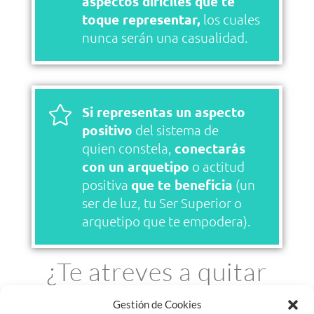
aspectos difíciles que te
toque representar,
los cuales
nunca serán una casualidad.

Si representas un aspecto
positivo
del sistema de
quien constela,
conectarás
con un arquetipo
o actitud
positiva
que te beneficia
(un
ser de luz, tu Ser Superior o
arquetipo que te empodera).
¿Te atreves a quitar
obstáculos de tu
Gestión de Cookies