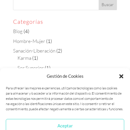
Categorías
Blog
(4)
Hombre-Mujer
(1)
Sanación-Liberación
(2)
Karma
(1)
Ser Superior
(1)
Gestión de Cookies
Terapias
(4)
Aura-soma
(2)
Para ofrecer las mejores experiencias, utilizamos tecnologías como las cookies
para almacenar y/o acceder a la información del dispositivo. El consentimiento de
Constelaciones
(1)
estas tecnologías nos permitirá procesar datos como el comportamiento de
Matrix Maestra
(1)
navegación o las identificaciones únicas en este sitio. No consentir o retirar el
consentimiento, puede afectar negativamente a ciertas características y funciones.
Aceptar