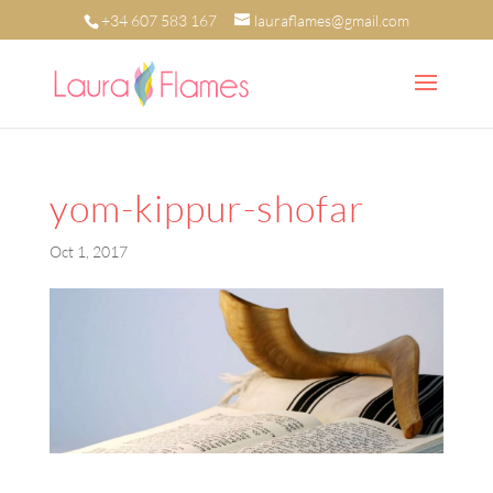
+34 607 583 167
lauraflames@gmail.com
yom-kippur-shofar
Oct 1, 2017