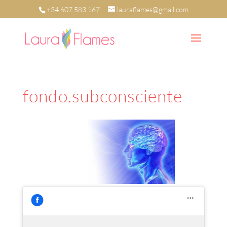
+34 607 583 167
lauraflames@gmail.com
fondo.subconsciente