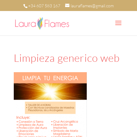
+34 607 583 167
lauraflames@gmail.com
Limpieza generico web