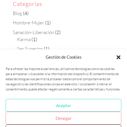
Categorías
Blog
(4)
Hombre-Mujer
(1)
Sanación-Liberación
(2)
Karma
(1)
Ser Superior
(1)
Gestión de Cookies
Terapias
(4)
Aura-soma
(2)
Para ofrecer las mejores experiencias, utilizamos tecnologías como las cookies
para almacenar y/o acceder a la información del dispositivo. El consentimiento de
Constelaciones
(1)
estas tecnologías nos permitirá procesar datos como el comportamiento de
Matrix Maestra
(1)
navegación o las identificaciones únicas en este sitio. No consentir o retirar el
consentimiento, puede afectar negativamente a ciertas características y funciones.
Aceptar
Política de cookies (UE)
Política de privacidad
Denegar