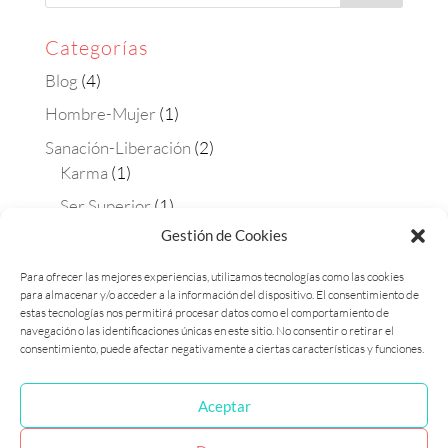
Categorías
Blog
(4)
Hombre-Mujer
(1)
Sanación-Liberación
(2)
Karma
(1)
Ser Superior
(1)
Gestión de Cookies
Terapias
(4)
Aura-soma
(2)
Para ofrecer las mejores experiencias, utilizamos tecnologías como las cookies
para almacenar y/o acceder a la información del dispositivo. El consentimiento de
Constelaciones
(1)
estas tecnologías nos permitirá procesar datos como el comportamiento de
Matrix Maestra
(1)
navegación o las identificaciones únicas en este sitio. No consentir o retirar el
consentimiento, puede afectar negativamente a ciertas características y funciones.
Aceptar
Política de cookies (UE)
Política de privacidad