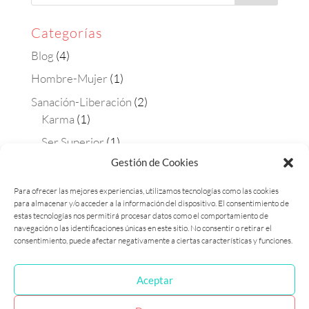
Categorías
Blog
(4)
Hombre-Mujer
(1)
Sanación-Liberación
(2)
Karma
(1)
Ser Superior
(1)
Gestión de Cookies
Terapias
(4)
Aura-soma
(2)
Para ofrecer las mejores experiencias, utilizamos tecnologías como las cookies
para almacenar y/o acceder a la información del dispositivo. El consentimiento de
Constelaciones
(1)
estas tecnologías nos permitirá procesar datos como el comportamiento de
Matrix Maestra
(1)
navegación o las identificaciones únicas en este sitio. No consentir o retirar el
consentimiento, puede afectar negativamente a ciertas características y funciones.
Aceptar
Política de cookies (UE)
Política de privacidad