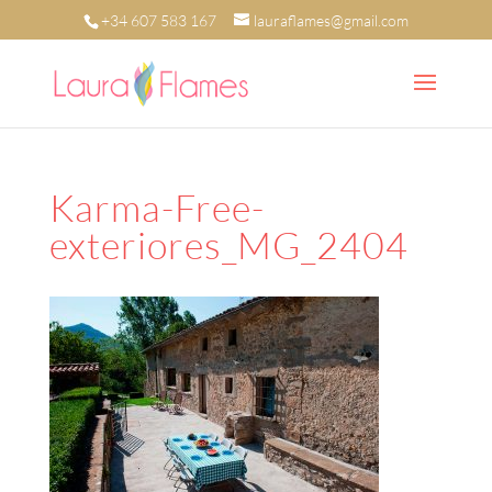
+34 607 583 167
lauraflames@gmail.com
Karma-Free-
exteriores_MG_2404