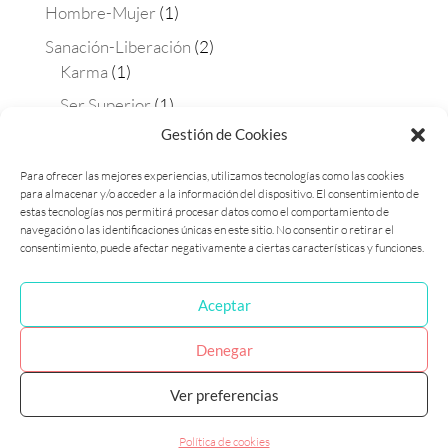
Hombre-Mujer
(1)
Sanación-Liberación
(2)
Karma
(1)
Ser Superior
(1)
Gestión de Cookies
Terapias
(4)
Aura-soma
(2)
Para ofrecer las mejores experiencias, utilizamos tecnologías como las cookies
para almacenar y/o acceder a la información del dispositivo. El consentimiento de
Constelaciones
(1)
estas tecnologías nos permitirá procesar datos como el comportamiento de
Matrix Maestra
(1)
navegación o las identificaciones únicas en este sitio. No consentir o retirar el
consentimiento, puede afectar negativamente a ciertas características y funciones.
Aceptar
Política de cookies (UE)
Política de privacidad
Denegar
Ver preferencias
Laura Flames 2017 © Diseñado por Marketing
Consciente - Fotografía Paula Dietz
Política de cookies