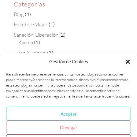
Categorías
Blog
(4)
Hombre-Mujer
(1)
Sanación-Liberación
(2)
Karma
(1)
Ser Superior
(1)
Gestión de Cookies
Terapias
(4)
Aura-soma
(2)
Para ofrecer las mejores experiencias, utilizamos tecnologías como las cookies
para almacenar y/o acceder a la información del dispositivo. El consentimiento de
Constelaciones
(1)
estas tecnologías nos permitirá procesar datos como el comportamiento de
Matrix Maestra
(1)
navegación o las identificaciones únicas en este sitio. No consentir o retirar el
consentimiento, puede afectar negativamente a ciertas características y funciones.
Aceptar
Política de cookies (UE)
Política de privacidad
Denegar