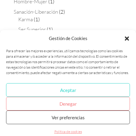
Hombre-Mujer
(1)
Sanación-Liberación
(2)
Karma
(1)
Ser Superior
(1)
Gestión de Cookies
Terapias
(4)
Aura-soma
(2)
Para ofrecer las mejores experiencias, utilizamos tecnologías como las cookies
para almacenar y/o acceder a la información del dispositivo. El consentimiento de
Constelaciones
(1)
estas tecnologías nos permitirá procesar datos como el comportamiento de
Matrix Maestra
(1)
navegación o las identificaciones únicas en este sitio. No consentir o retirar el
consentimiento, puede afectar negativamente a ciertas características y funciones.
Aceptar
Política de cookies (UE)
Política de privacidad
Denegar
Ver preferencias
Laura Flames 2017 © Diseñado por Marketing
Consciente - Fotografía Paula Dietz
Política de cookies