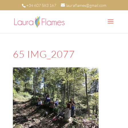
+34 607 583 167
lauraflames@gmail.com
65 IMG_2077