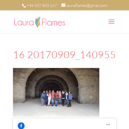
+34 607 583 167
lauraflames@gmail.com
16 20170909_140955