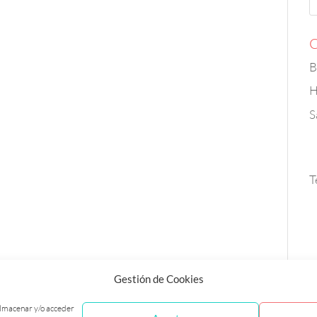
C
B
H
S
T
Gestión de Cookies
 almacenar y/o acceder