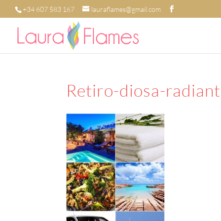
+34 607 583 167
lauraflames@gmail.com
Retiro-diosa-radiant