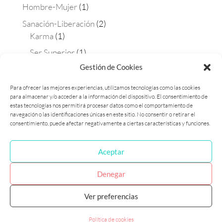
Hombre-Mujer
(1)
Sanación-Liberación
(2)
Karma
(1)
Ser Superior
(1)
Gestión de Cookies
Terapias
(4)
Aura-soma
(2)
Para ofrecer las mejores experiencias, utilizamos tecnologías como las cookies
para almacenar y/o acceder a la información del dispositivo. El consentimiento de
Constelaciones
(1)
estas tecnologías nos permitirá procesar datos como el comportamiento de
Matrix Maestra
(1)
navegación o las identificaciones únicas en este sitio. No consentir o retirar el
consentimiento, puede afectar negativamente a ciertas características y funciones.
Aceptar
Política de cookies (UE)
Política de privacidad
Denegar
Ver preferencias
Laura Flames 2017 © Diseñado por Marketing
Consciente - Fotografía Paula Dietz
Política de cookies