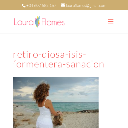
+34 607 583 167
lauraflames@gmail.com
retiro-diosa-isis-
formentera-sanacion