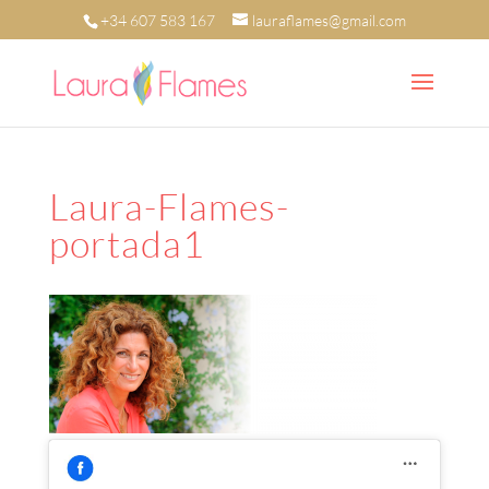
+34 607 583 167
lauraflames@gmail.com
Laura-Flames-
portada1