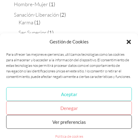
Hombre-Mujer
(1)
Sanación-Liberación
(2)
Karma
(1)
Ser Superior
(1)
Gestión de Cookies
Terapias
(4)
Aura-soma
(2)
Para ofrecer las mejores experiencias, utilizamos tecnologías como las cookies
para almacenar y/o acceder a la información del dispositivo. El consentimiento de
Constelaciones
(1)
estas tecnologías nos permitirá procesar datos como el comportamiento de
Matrix Maestra
(1)
navegación o las identificaciones únicas en este sitio. No consentir o retirar el
consentimiento, puede afectar negativamente a ciertas características y funciones.
Aceptar
Política de cookies (UE)
Política de privacidad
Denegar
Ver preferencias
Laura Flames 2017 © Diseñado por Marketing
Consciente - Fotografía Paula Dietz
Política de cookies