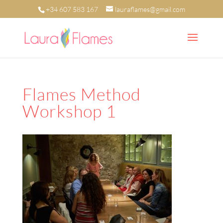
+34 607 583 167
lauraflames@gmail.com
Flames Method
Workshop 1